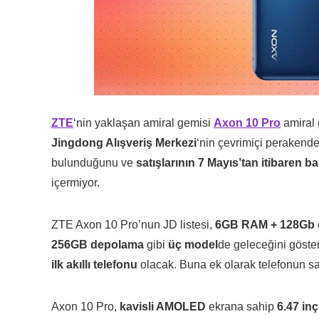
ZTE
‘nin yaklaşan amiral gemisi
Axon 10 Pro
amiral 
Jingdong Alışveriş Merkezi
‘nin çevrimiçi perakende s
bulunduğunu ve
satışlarının 7 Mayıs’tan itibaren b
içermiyor.
ZTE Axon 10 Pro’nun JD listesi,
6GB RAM + 128Gb 
256GB depolama
gibi
üç model
de geleceğini göste
ilk akıllı telefonu
olacak. Buna ek olarak telefonun s
Axon 10 Pro,
kavisli AMOLED
ekrana sahip
6.47 inç