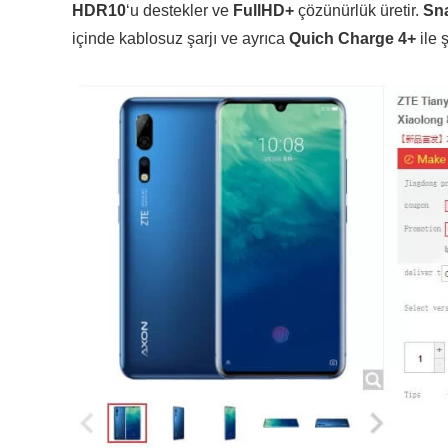
HDR10
‘u destekler ve
FullHD+
çözünürlük üretir.
Sn
içinde kablosuz şarjı ve ayrıca
Quich Charge 4+
ile 