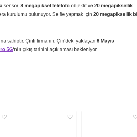
a
sensör,
8 megapiksel telefoto
objektif v
e 20 megapiksellik
mera kurulumu bulunuyor. Selfie yapmak için
20 megapiksellik bi
una sahiptir. Çinli firmanın, Çin’deki yaklaşan
6 Mayıs
ro 5G
‘nin
çıkış tarihini açıklaması bekleniyor.