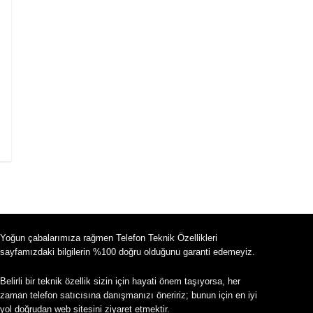
Yoğun çabalarımıza rağmen Telefon Teknik Özellikleri
sayfamızdaki bilgilerin %100 doğru olduğunu garanti edemeyiz.
Belirli bir teknik özellik sizin için hayati önem taşıyorsa, her
zaman telefon satıcısına danışmanızı öneririz; bunun için en iyi
yol doğrudan web sitesini ziyaret etmektir.