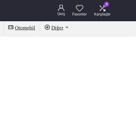
0
Giriş
Favoriler
Karşılaştır
Otomobil
Diğer