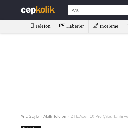
Telefon
Haberler
İnceleme
Ana Sayfa
»
Akıllı Telefon
»
ZTE Axon 10 Pro Çıkış Tarihi ve 