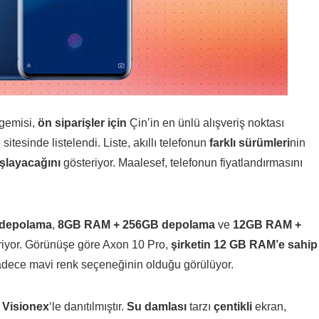
gemisi,
ön siparişler için
Çin’in en ünlü alışveriş noktası
itesinde listelendi. Liste, akıllı telefonun
farklı sürümleri
nin
aşlayacağını
gösteriyor. Maalesef, telefonun fiyatlandırmasını
depolama
,
8GB RAM + 256GB depolama
ve
12GB RAM +
riyor. Görünüşe göre Axon 10 Pro,
şirketin 12 GB RAM’e sahip
adece mavi renk seçeneğinin olduğu görülüyor.
 Visionex
‘le danıtılmıştır.
Su damlası
tarzı
çentikli
ekran,