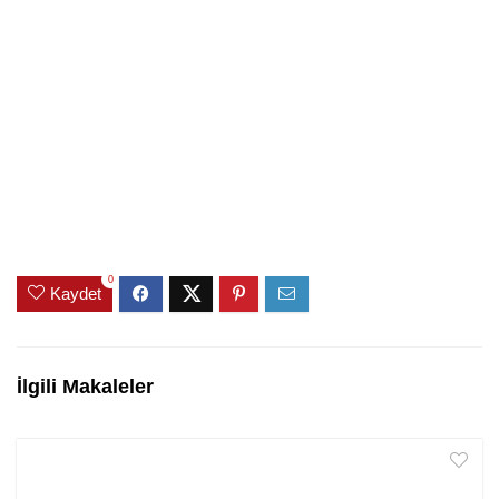
0
Kaydet
İlgili Makaleler