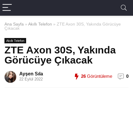
Ana Sayfa
»
Akıllı Telefon
»
ZTE Axon 30S, Yakında Görücüye
Çıkacak
Akıllı Telefon
ZTE Axon 30S, Yakında
Görücüye Çıkacak
Ayşen Sıla
26
Görüntüleme
0
22 Eylül 2022