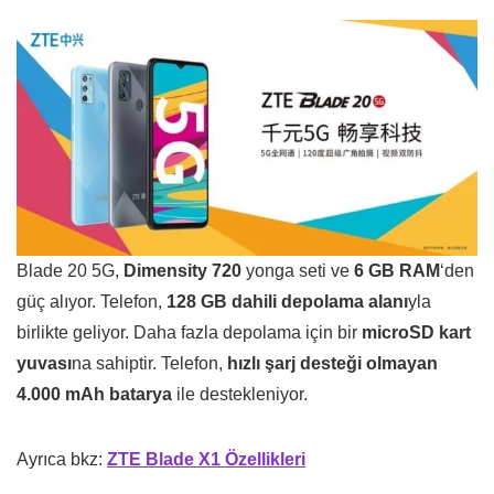
Blade 20 5G,
Dimensity 720
yonga seti ve
6 GB RAM
‘den
güç alıyor. Telefon,
128 GB dahili depolama alanı
yla
birlikte geliyor. Daha fazla depolama için bir
microSD kart
yuvası
na sahiptir. Telefon,
hızlı şarj desteği olmayan
4.000 mAh batarya
ile destekleniyor.
Ayrıca bkz:
ZTE Blade X1 Özellikleri