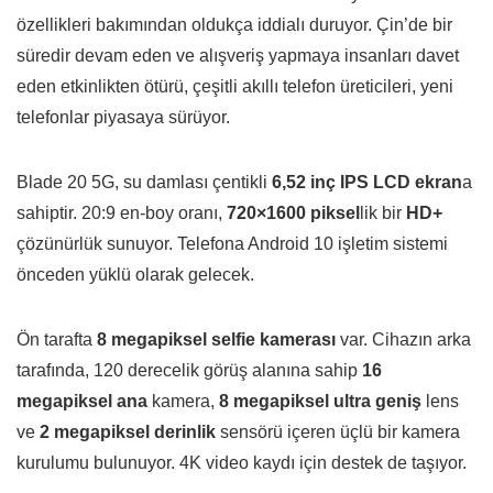
özellikleri bakımından oldukça iddialı duruyor. Çin’de bir
süredir devam eden ve alışveriş yapmaya insanları davet
eden etkinlikten ötürü, çeşitli akıllı telefon üreticileri, yeni
telefonlar piyasaya sürüyor.
Blade 20 5G, su damlası çentikli
6,52 inç IPS LCD ekran
a
sahiptir. 20:9 en-boy oranı,
720×1600 piksel
lik bir
HD+
çözünürlük sunuyor. Telefona Android 10 işletim sistemi
önceden yüklü olarak gelecek.
Ön tarafta
8 megapiksel selfie kamerası
var. Cihazın arka
tarafında, 120 derecelik görüş alanına sahip
16
megapiksel ana
kamera,
8 megapiksel ultra geniş
lens
ve
2 megapiksel derinlik
sensörü içeren üçlü bir kamera
kurulumu bulunuyor. 4K video kaydı için destek de taşıyor.