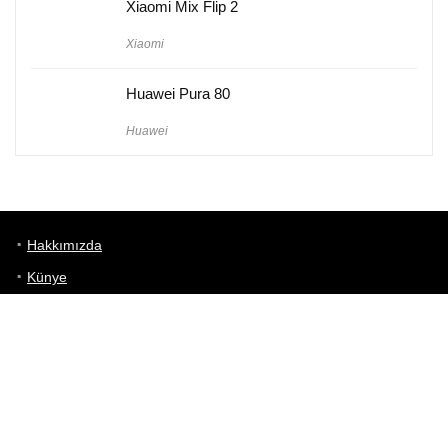
Xiaomi Mix Flip 2
Xiaomi
Huawei Pura 80
Huawei
Hakkımızda
Künye
Gizlilik Politikası
Kullanım Koşulları
iletişim
Telefon Karşılaştırma