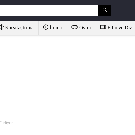
Karşılaştırma
İpucu
Oyun
Film ve Dizi
Gidiyor