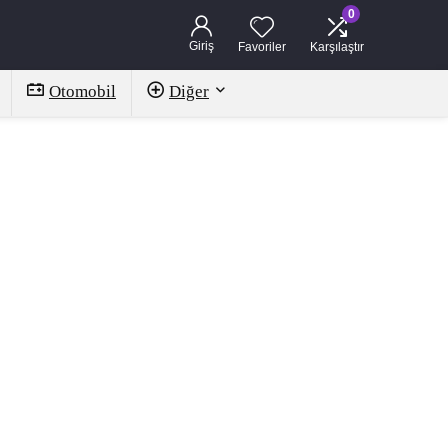
0
Giriş
Favoriler
Karşılaştır
Otomobil
Diğer