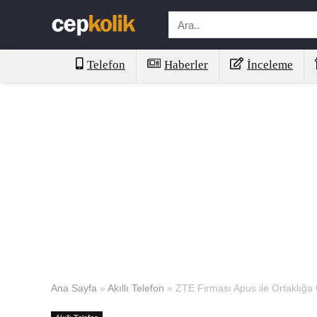
Telefon
Haberler
İnceleme
Ana Sayfa
»
Akıllı Telefon
»
ZTE Firması Apus ile Ortaklığa 