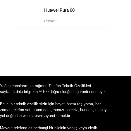
Huawei Pura 80
Huawei
Yoğun çabalarımıza rağmen Telefon Teknik Özellikleri
sayfamızdaki bilgilerin %100 doğru olduğunu garanti edemeyiz.
Belirli bir teknik özellik sizin için hayati önem taşıyorsa, her
zaman telefon satıcısına danışmanızı öneririz; bunun için en iyi
yol doğrudan web sitesini ziyaret etmektir.
Mevcut telefona ait herhangi bir bilginin yanlış veya eksik