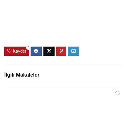
0
Kaydet
İlgili Makaleler