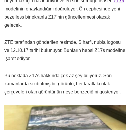
duyurmak için hazırlanıyor ve en son sürdüğü teaser,
Z17s
modelinin onaylandığını doğruluyor. Ön cephesinde yeni
bezelless bir ekranla Z17’nin güncellenmesi olacak
gelecek.
ZTE tarafından gönderilen resimde, S harfi, nubia logosu
ve 12.10.17 tarihi bulunuyor. Bunların hepsi Z17s modeline
işaret ediyor.
Bu noktada Z17s hakkında çok az şey biliyoruz. Son
zamanlarda sızdırılmış bir görüntü, her taraftaki ufak
çerçeveleri olan görüntünün neye benzediğini gösteriyor.