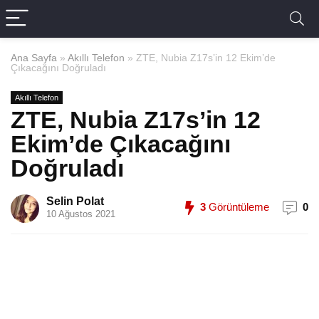
Ana Sayfa
»
Akıllı Telefon
»
ZTE, Nubia Z17s’in 12 Ekim’de
Çıkacağını Doğruladı
Akıllı Telefon
ZTE, Nubia Z17s’in 12
Ekim’de Çıkacağını
Doğruladı
Selin Polat
3
Görüntüleme
0
10 Ağustos 2021