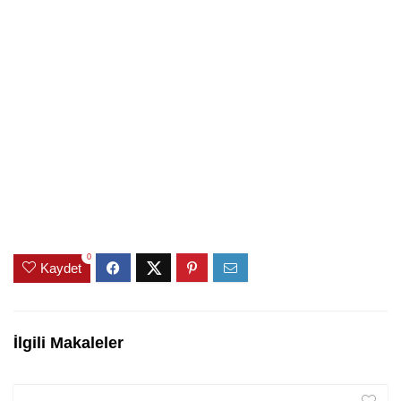
0
Kaydet
İlgili Makaleler