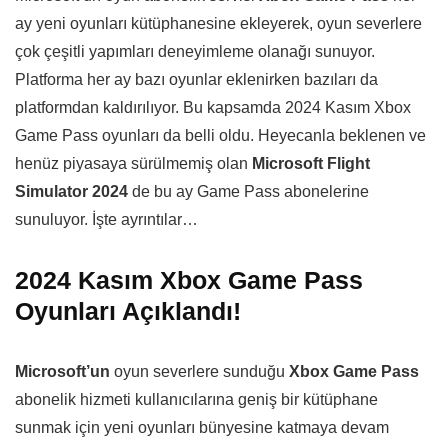
ay yeni oyunları kütüphanesine ekleyerek, oyun severlere
çok çeşitli yapımları deneyimleme olanağı sunuyor.
Platforma her ay bazı oyunlar eklenirken bazıları da
platformdan kaldırılıyor. Bu kapsamda 2024 Kasım Xbox
Game Pass oyunları da belli oldu. Heyecanla beklenen ve
henüz piyasaya sürülmemiş olan
Microsoft Flight
Simulator 2024
de bu ay Game Pass abonelerine
sunuluyor. İşte ayrıntılar…
2024 Kasım Xbox Game Pass
Oyunları Açıklandı!
Microsoft’un
oyun severlere sunduğu
Xbox Game Pass
abonelik hizmeti kullanıcılarına geniş bir kütüphane
sunmak için yeni oyunları bünyesine katmaya devam