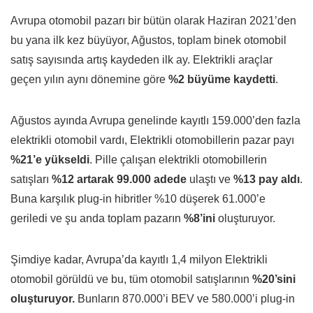
Avrupa otomobil pazarı bir bütün olarak Haziran 2021’den
bu yana ilk kez büyüyor, Ağustos, toplam binek otomobil
satış sayısında artış kaydeden ilk ay. Elektrikli araçlar
geçen yılın aynı dönemine göre
%2 büyüme kaydetti
.
Ağustos ayında Avrupa genelinde kayıtlı 159.000’den fazla
elektrikli otomobil vardı, Elektrikli otomobillerin pazar payı
%21’e yükseldi
. Pille çalışan elektrikli otomobillerin
satışları
%12 artarak 99.000 adede
ulaştı ve
%13 pay aldı
.
Buna karşılık plug-in hibritler %10 düşerek 61.000’e
geriledi ve şu anda toplam pazarın
%8’ini
oluşturuyor.
Şimdiye kadar, Avrupa’da kayıtlı 1,4 milyon Elektrikli
otomobil görüldü ve bu, tüm otomobil satışlarının
%20’sini
oluşturuyor.
Bunların 870.000’i BEV ve 580.000’i plug-in