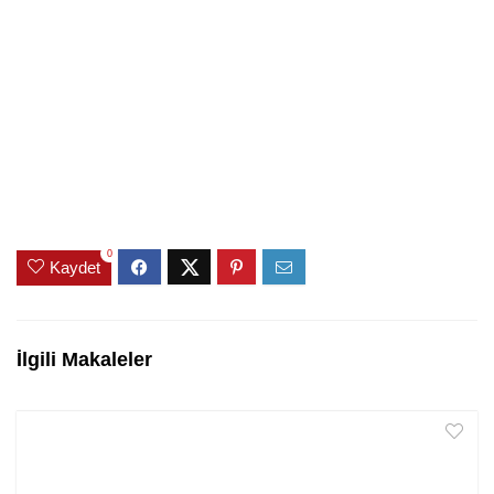
0
Kaydet
İlgili Makaleler