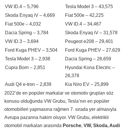
VW ID.4 – 5,796
Tesla Model 3 – 43,575
Skoda Enyaq iV – 4,669
Fiat 500e – 42,225
Fiat 500e – 4,032
VW ID.4 – 34,467
Dacia Spring – 3,784
Skoda Enyaq iV – 31,578
VW ID.3 – 3,694
Peugeot e208 – 29,401
Ford Kuga PHEV – 3,504
Ford Kuga PHEV – 27,629
Tesla Model 3 – 2,938
Dacia Spring – 26,659
Cupra Born – 2,851
Hyundai Kona Electric –
26,378
Audi Q4 e-tron – 2,839
Kia Niro EV – 25,899
2022’de en popüler markalar ve otomotiv grupları söz
konusu olduğunda VW Grubu, Tesla’nın en popüler
otomobilleri yapmasına rağmen 7. sırada yer almasıyla
Avrupa pazarına hakim oluyor. VW Grubu, elektrikli
otomobil markaları arasında
Porsche
,
VW, Skoda, Audi