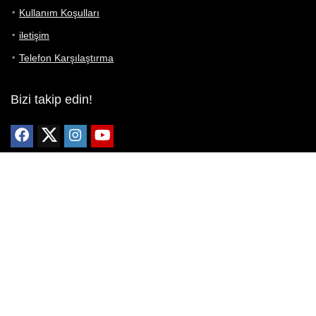
Kullanım Koşulları
iletişim
Telefon Karşılaştırma
Bizi takip edin!
Yoğun çabalarımıza rağmen Telefon Teknik Özellikleri sayfamızdaki
bilgilerin %100 doğru olduğunu garanti edemeyiz.
Belirli bir teknik özellik sizin için hayati önem taşıyorsa, her zaman
telefon satıcısına danışmanızı öneririz; bunun için en iyi yol doğrudan
web sitesini ziyaret etmektir.
Mevcut telefona ait herhangi bir bilginin yanlış veya eksik olduğunu
düşünüyorsanız lütfen bizimle
buradan
iletişime geçin.