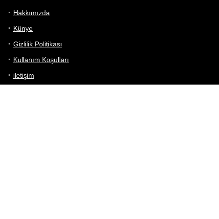
Hakkımızda
Künye
Gizlilik Politikası
Kullanım Koşulları
iletişim
Telefon Karşılaştırma
Bizi takip edin!
Yoğun çabalarımıza rağmen Telefon Teknik Özellikleri sayfamızdaki
bilgilerin %100 doğru olduğunu garanti edemeyiz.