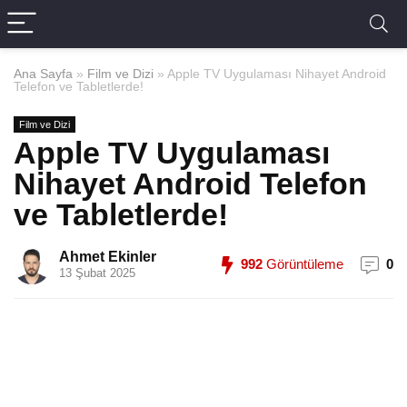
Ana Sayfa
»
Film ve Dizi
»
Apple TV Uygulaması Nihayet Android
Telefon ve Tabletlerde!
Film ve Dizi
Apple TV Uygulaması
Nihayet Android Telefon
ve Tabletlerde!
Ahmet Ekinler
992
Görüntüleme
0
13 Şubat 2025