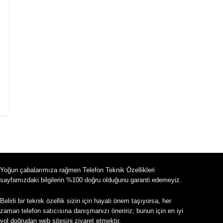
Yoğun çabalarımıza rağmen Telefon Teknik Özellikleri
sayfamızdaki bilgilerin %100 doğru olduğunu garanti edemeyiz.
Belirli bir teknik özellik sizin için hayati önem taşıyorsa, her
zaman telefon satıcısına danışmanızı öneririz; bunun için en iyi
yol doğrudan web sitesini ziyaret etmektir.