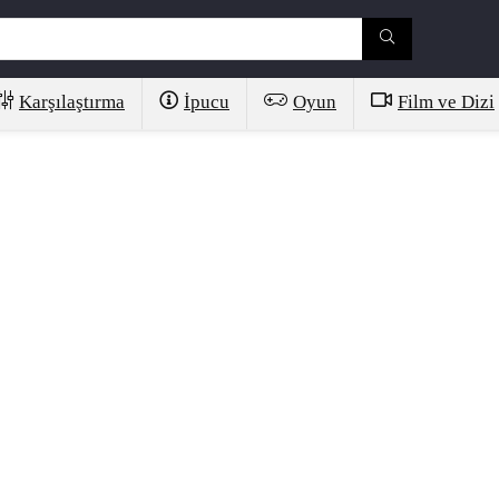
Karşılaştırma
İpucu
Oyun
Film ve Dizi