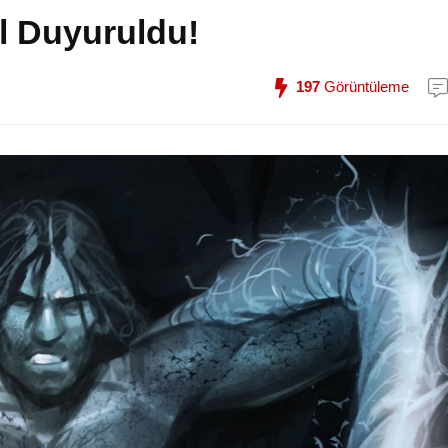
l Duyuruldu!
197
Görüntüleme