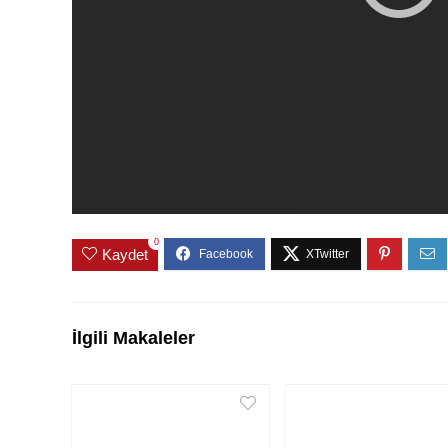
0
Kaydet
İlgili Makaleler