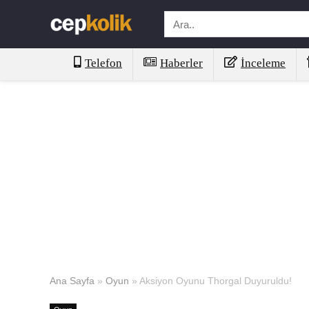
Telefon
Haberler
İnceleme
Ana Sayfa
»
Oyun
»
Aksiyon Oyunu Thorgal Duyuruldu!