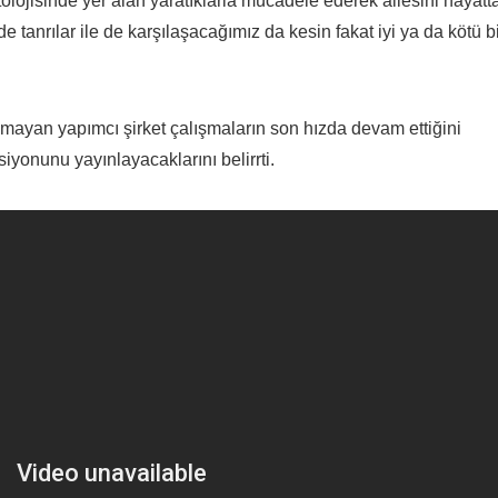
olojisinde yer alan yaratıklarla mücadele ederek ailesini hayatt
anrılar ile de karşılaşacağımız da kesin fakat iyi ya da kötü bi
mayan yapımcı şirket çalışmaların son hızda devam ettiğini
iyonunu yayınlayacaklarını belirrti.