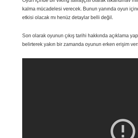
Oyun içinde bir viking savaşçısı olarak İskandinav mit
kalma mücadelesi verecek. Bunun yanında oyun içinde t
etkisi olacak mı henüz detaylar belli değil.
Son olarak oyunun çıkış tarihi hakkında açıklama yap
belirterek yakın bir zamanda oyunun erken erişim vers