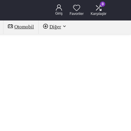
0
Giriş
Favoriler
Karşılaştır
Otomobil
Diğer