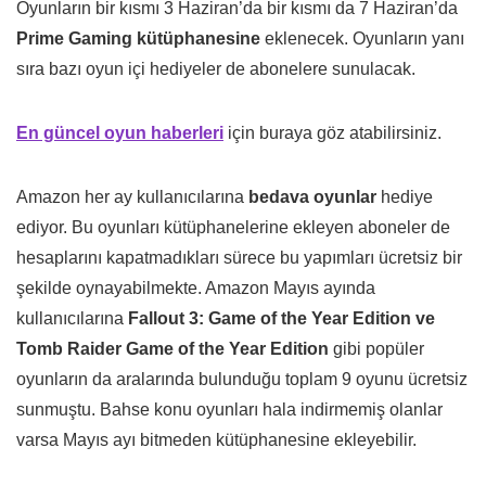
Oyunların bir kısmı 3 Haziran’da bir kısmı da 7 Haziran’da
Prime Gaming kütüphanesine
eklenecek. Oyunların yanı
sıra bazı oyun içi hediyeler de abonelere sunulacak.
En güncel oyun haberleri
için buraya göz atabilirsiniz.
Amazon her ay kullanıcılarına
bedava oyunlar
hediye
ediyor. Bu oyunları kütüphanelerine ekleyen aboneler de
hesaplarını kapatmadıkları sürece bu yapımları ücretsiz bir
şekilde oynayabilmekte. Amazon Mayıs ayında
kullanıcılarına
Fallout 3: Game of the Year Edition ve
Tomb Raider Game of the Year Edition
gibi popüler
oyunların da aralarında bulunduğu toplam 9 oyunu ücretsiz
sunmuştu. Bahse konu oyunları hala indirmemiş olanlar
varsa Mayıs ayı bitmeden kütüphanesine ekleyebilir.