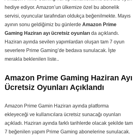
hediye ediyor. Amazon’un ülkemize özel bu abonelik
servisi, oyuncular tarafından oldukça beğenilmekte. Mayıs
ayının sonu geldiğimiz bu günlerde
Amazon Prime
Gaming Haziran ayı ücretsiz oyunları
da açıklandı.
Haziran ayında sevilen yapımlardan oluşan tam 7 oyun
severlere Prime Gaming’de bedava sunulacak. İşte
merakla beklenilen liste..
Amazon Prime Gaming Haziran Ayı
Ücretsiz Oyunları Açıklandı
Amazon Prime Gamin Haziran ayında platforma
ekleyeceği ve kullanıcılara ücretsiz sunacağı oyunları
açıkladı. Haziran ayında farklı tarihlerde olacak şekilde tam
7 beğenilen yapım Prime Gaming abonelerine sunulacak.