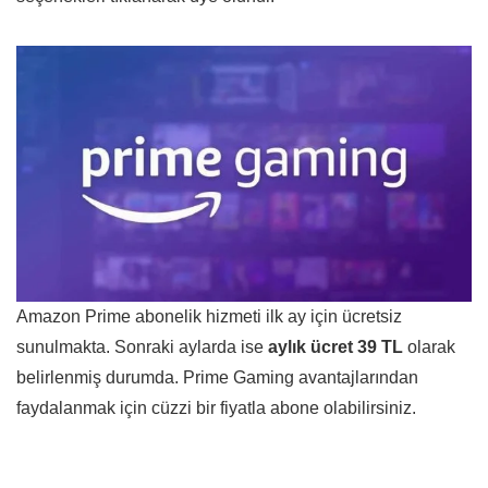
Amazon Prime abonelik hizmeti ilk ay için ücretsiz
sunulmakta. Sonraki aylarda ise
aylık ücret 39 TL
olarak
belirlenmiş durumda. Prime Gaming avantajlarından
faydalanmak için cüzzi bir fiyatla abone olabilirsiniz.