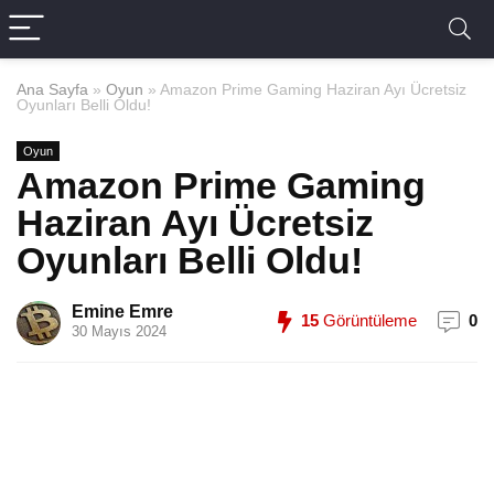
Ana Sayfa
»
Oyun
»
Amazon Prime Gaming Haziran Ayı Ücretsiz
Oyunları Belli Oldu!
Oyun
Amazon Prime Gaming
Haziran Ayı Ücretsiz
Oyunları Belli Oldu!
Emine Emre
15
Görüntüleme
0
30 Mayıs 2024