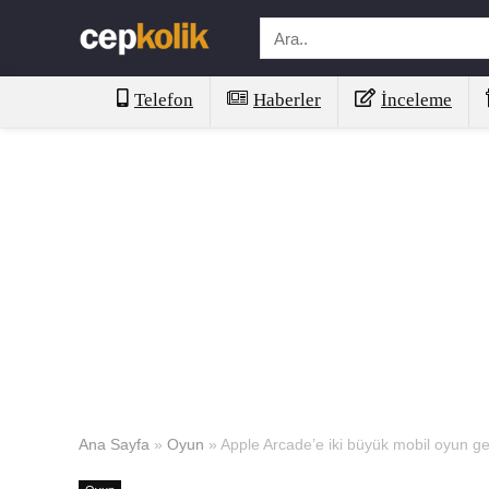
Telefon
Haberler
İnceleme
Ana Sayfa
»
Oyun
»
Apple Arcade’e iki büyük mobil oyun gel