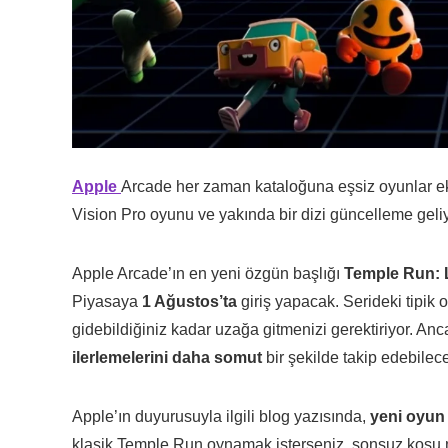
Apple
Arcade her zaman kataloğuna eşsiz oyunlar e
Vision Pro oyunu ve yakında bir dizi güncelleme geliy
Apple Arcade’ın en yeni özgün başlığı
Temple Run:
Piyasaya
1 Ağustos’ta
giriş yapacak. Serideki tipik
gidebildiğiniz kadar uzağa gitmenizi gerektiriyor. A
ilerlemelerini daha somut
bir şekilde takip edebilece
Apple’ın duyurusuyla ilgili blog yazısında,
yeni oyun 
klasik Temple Run oynamak isterseniz, sonsuz koşu 