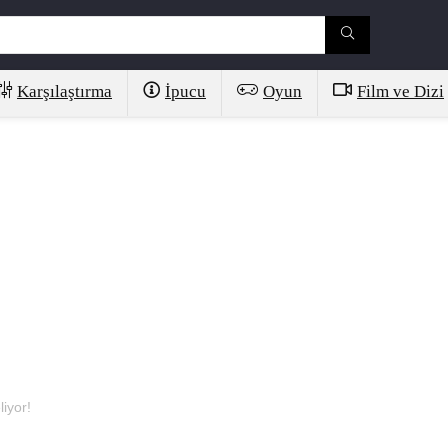
Karşılaştırma
İpucu
Oyun
Film ve Dizi
iyor!