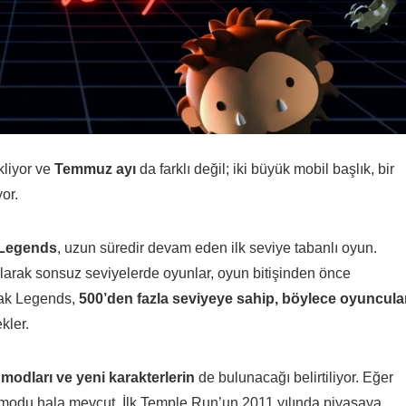
kliyor ve
Temmuz ayı
da farklı değil; iki büyük mobil başlık, bir
or.
 Legends
, uzun süredir devam eden ilk seviye tabanlı oyun.
 olarak sonsuz seviyelerde oyunlar, oyun bitişinden önce
ncak Legends,
500’den fazla seviyeye sahip, böylece oyuncula
kler.
modları ve yeni karakterlerin
de bulunacağı belirtiliyor. Eğer
modu hala mevcut. İlk Temple Run’un 2011 yılında piyasaya