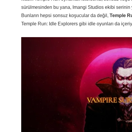
sürülmesinden bu yana, Imangi Studios ekibi serinin
Bunların hepsi sonsuz koşucular da değil,
Temple Ru
Temple Run: Idle Explorers gibi idle oyunları da içeriy