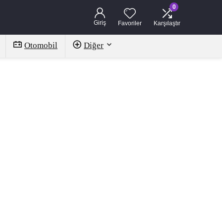
0
Giriş
Favoriler
Karşılaştır
Otomobil
Diğer