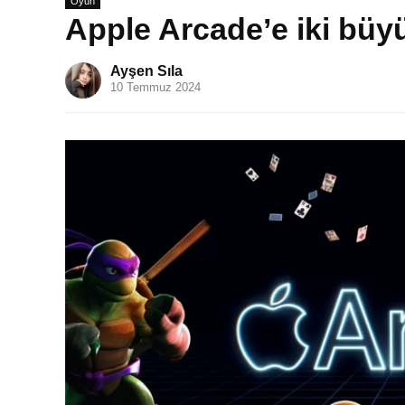
Oyun
Apple Arcade’e iki büy
Ayşen Sıla
10 Temmuz 2024