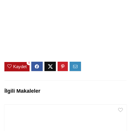
0
Kaydet
İlgili Makaleler