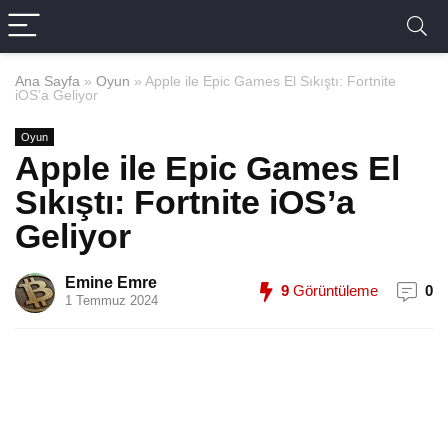
Ana Sayfa
»
Oyun
»
Apple ile Epic Games El Sıkıştı: Fortnite
iOS’a Geliyor
Oyun
Apple ile Epic Games El
Sıkıştı: Fortnite iOS’a
Geliyor
Emine Emre
9
Görüntüleme
0
1 Temmuz 2024