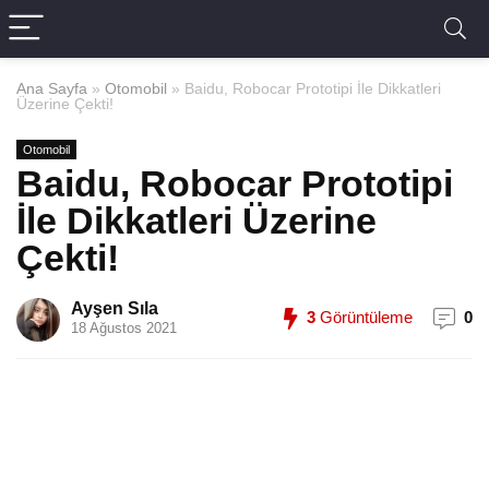
Ana Sayfa
»
Otomobil
»
Baidu, Robocar Prototipi İle Dikkatleri
Üzerine Çekti!
Otomobil
Baidu, Robocar Prototipi
İle Dikkatleri Üzerine
Çekti!
Ayşen Sıla
3
Görüntüleme
0
18 Ağustos 2021