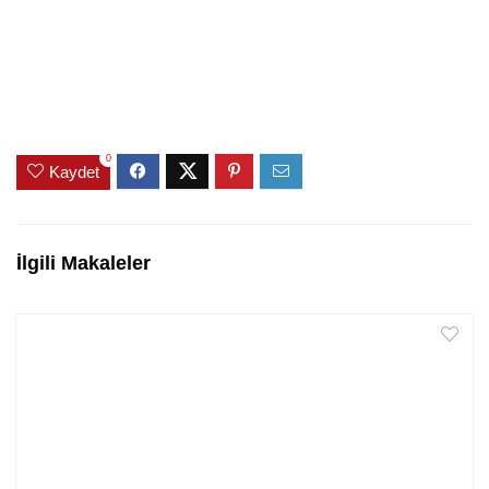
0
Kaydet
İlgili Makaleler