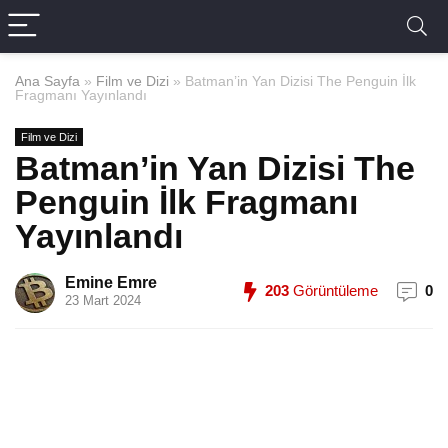
Ana Sayfa
»
Film ve Dizi
»
Batman’in Yan Dizisi The Penguin İlk
Fragmanı Yayınlandı
Film ve Dizi
Batman’in Yan Dizisi The
Penguin İlk Fragmanı
Yayınlandı
Emine Emre
203
Görüntüleme
0
23 Mart 2024