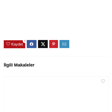
0
Kaydet
İlgili Makaleler