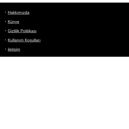
Hakkımızda
Künye
Gizlilik Politikası
Kullanım Koşulları
iletişim
Telefon Karşılaştırma
Bizi takip edin!
Yoğun çabalarımıza rağmen Telefon Teknik Özellikleri sayfamızdaki
bilgilerin %100 doğru olduğunu garanti edemeyiz.