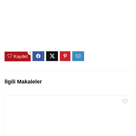
0
Kaydet
İlgili Makaleler