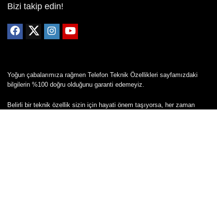
Bizi takip edin!
Yoğun çabalarımıza rağmen Telefon Teknik Özellikleri sayfamızdaki
bilgilerin %100 doğru olduğunu garanti edemeyiz.
Belirli bir teknik özellik sizin için hayati önem taşıyorsa, her zaman
telefon satıcısına danışmanızı öneririz; bunun için en iyi yol doğrudan
web sitesini ziyaret etmektir.
Mevcut telefona ait herhangi bir bilginin yanlış veya eksik olduğunu
düşünüyorsanız lütfen bizimle
buradan
iletişime geçin.
Copyright © 2024 - Tüm hakları saklıdır - Cepkolik.com
Mail