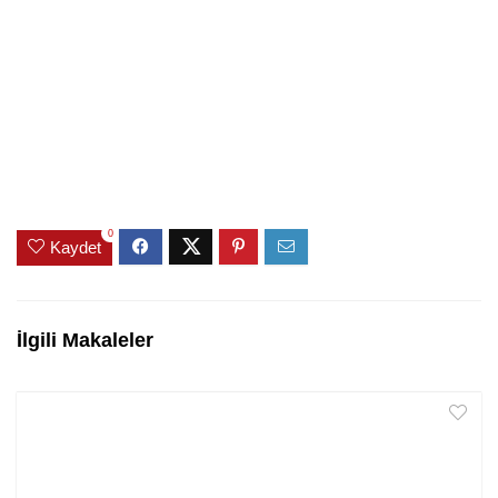
0
Kaydet
İlgili Makaleler