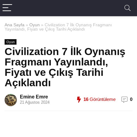
Ana Sayfa
»
Oyun
»
Civilization 7 İlk Oynanış Fragmanı
Yayınlandı, Fiyatı ve Çıkış Tarihi Açıklandı
Oyun
Civilization 7 İlk Oynanış
Fragmanı Yayınlandı,
Fiyatı ve Çıkış Tarihi
Açıklandı
Emine Emre
16
Görüntüleme
0
21 Ağustos 2024