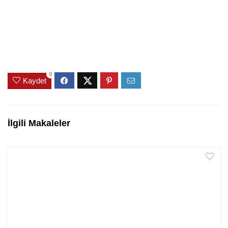
0
Kaydet
İlgili Makaleler