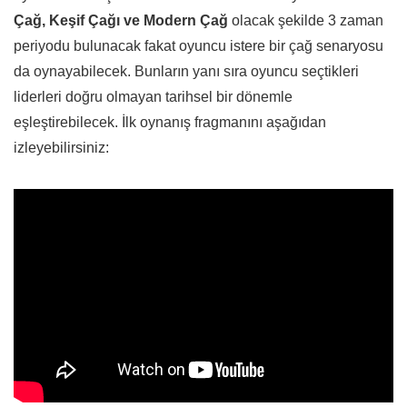
Çağ, Keşif Çağı ve Modern Çağ
olacak şekilde 3 zaman
periyodu bulunacak fakat oyuncu istere bir çağ senaryosu
da oynayabilecek. Bunların yanı sıra oyuncu seçtikleri
liderleri doğru olmayan tarihsel bir dönemle
eşleştirebilecek. İlk oynanış fragmanını aşağıdan
izleyebilirsiniz: