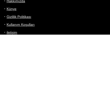
Hakkımızda
Künye
Gizlilik Politikası
Kullanım Koşulları
iletişim
Telefon Karşılaştırma
Bizi takip edin!
Yoğun çabalarımıza rağmen Telefon Teknik Özellikleri sayfamızdaki
bilgilerin %100 doğru olduğunu garanti edemeyiz.
Belirli bir teknik özellik sizin için hayati önem taşıyorsa, her zaman
telefon satıcısına danışmanızı öneririz; bunun için en iyi yol doğrudan