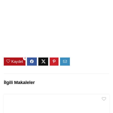
0
Kaydet
İlgili Makaleler