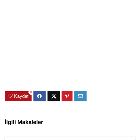
0
Kaydet
İlgili Makaleler