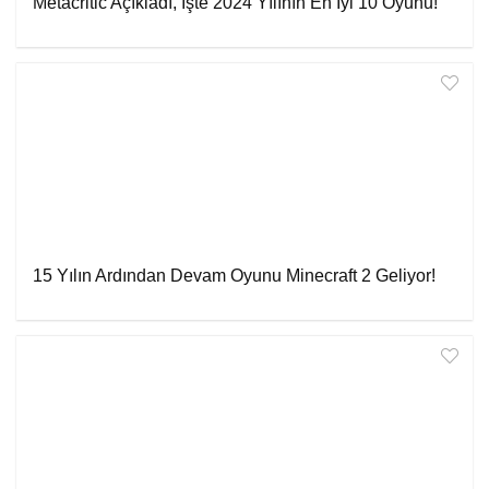
Metacritic Açıkladı, İşte 2024 Yılının En İyi 10 Oyunu!
15 Yılın Ardından Devam Oyunu Minecraft 2 Geliyor!