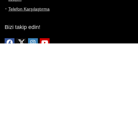
Telefon Karşılaştırma
Bizi takip edin!
Yoğun çabalarımıza rağmen Telefon Teknik Özellikleri sayfamızdaki
bilgilerin %100 doğru olduğunu garanti edemeyiz.
Belirli bir teknik özellik sizin için hayati önem taşıyorsa, her zaman
telefon satıcısına danışmanızı öneririz; bunun için en iyi yol doğrudan
web sitesini ziyaret etmektir.
Mevcut telefona ait herhangi bir bilginin yanlış veya eksik olduğunu
düşünüyorsanız lütfen bizimle
buradan
iletişime geçin.