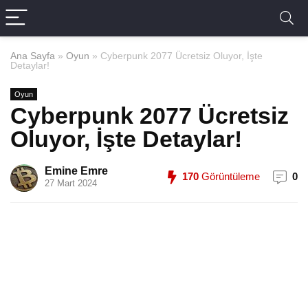
Ana Sayfa
»
Oyun
»
Cyberpunk 2077 Ücretsiz Oluyor, İşte
Detaylar!
Oyun
Cyberpunk 2077 Ücretsiz
Oluyor, İşte Detaylar!
Emine Emre
170
Görüntüleme
0
27 Mart 2024