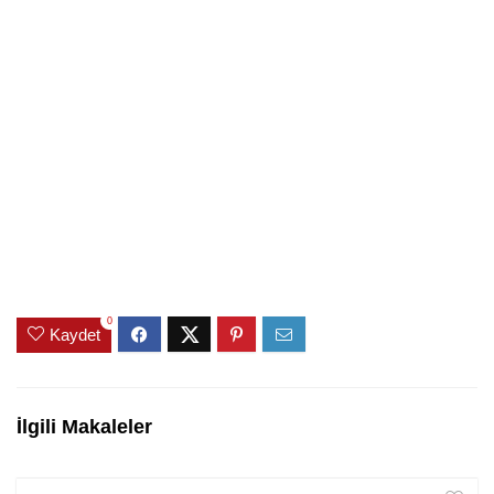
0
Kaydet
İlgili Makaleler