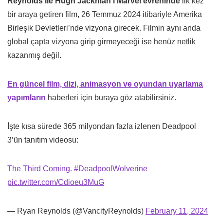
Reynolds ile Hugh Jackman’ı Marvel evreninde
ilk kez
bir araya getiren film, 26 Temmuz 2024 itibariyle Amerika
Birleşik Devletleri’nde vizyona girecek. Filmin aynı anda
global çapta vizyona girip girmeyeceği ise henüz netlik
kazanmış değil.
En güncel film, dizi, animasyon ve oyundan uyarlama
yapımların
haberleri için buraya göz atabilirsiniz.
İşte kısa sürede 365 milyondan fazla izlenen Deadpool
3’ün tanıtım videosu:
The Third Coming.
#DeadpoolWolverine
pic.twitter.com/Cdioeu3MuG
— Ryan Reynolds (@VancityReynolds)
February 11, 2024