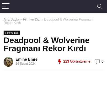
Ana Sayfa
»
Film ve Dizi
»
Deadpool & Wolverine Fragmanı
Rekor Kırdı
Film ve Dizi
Deadpool & Wolverine
Fragmanı Rekor Kırdı
Emine Emre
213
Görüntüleme
0
14 Şubat 2024