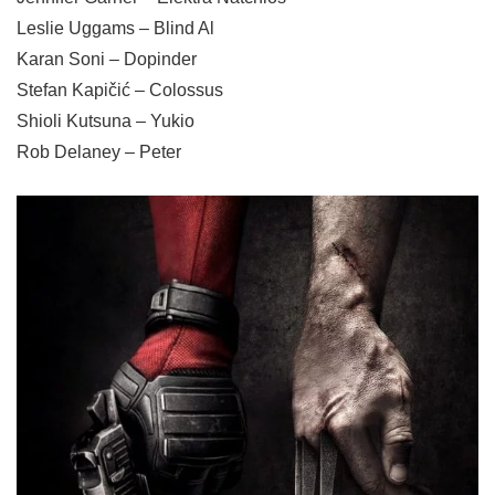
Leslie Uggams – Blind Al
Karan Soni – Dopinder
Stefan Kapičić – Colossus
Shioli Kutsuna – Yukio
Rob Delaney – Peter