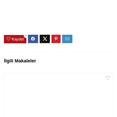
0
Kaydet
İlgili Makaleler