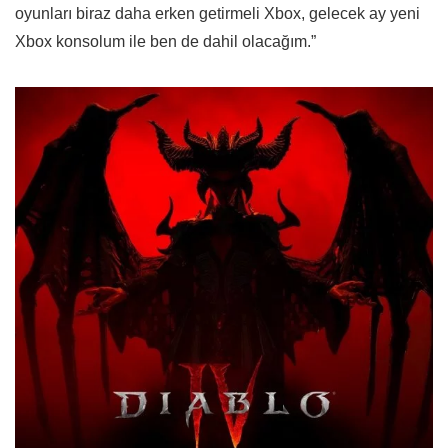
oyunları biraz daha erken getirmeli Xbox, gelecek ay yeni
Xbox konsolum ile ben de dahil olacağım.”