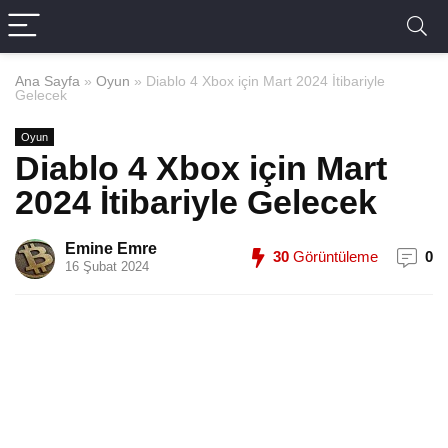
Ana Sayfa
»
Oyun
»
Diablo 4 Xbox için Mart 2024 İtibariyle
Gelecek
Oyun
Diablo 4 Xbox için Mart
2024 İtibariyle Gelecek
Emine Emre
30
Görüntüleme
0
16 Şubat 2024