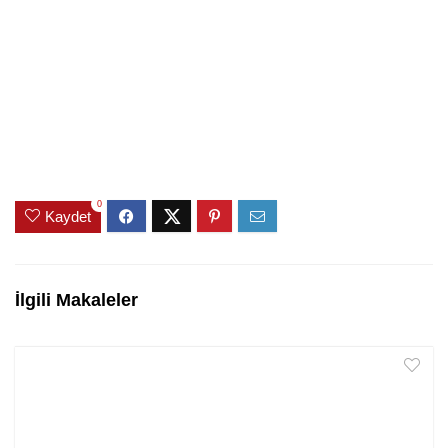
0
Kaydet
İlgili Makaleler