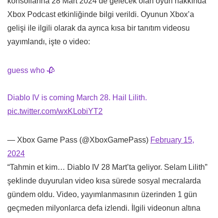
konsollarına 28 Mart 2024 de gelecek olan oyun hakkında
Xbox Podcast etkinliğinde bilgi verildi. Oyunun Xbox’a
gelişi ile ilgili olarak da ayrıca kısa bir tanıtım videosu
yayımlandı, işte o video:
guess who 🥀​
Diablo IV is coming March 28. Hail Lilith.
pic.twitter.com/wxKLobiYT2
— Xbox Game Pass (@XboxGamePass)
February 15,
2024
“Tahmin et kim… Diablo IV 28 Mart’ta geliyor. Selam Lilith”
şeklinde duyurulan video kısa sürede sosyal mecralarda
gündem oldu. Video, yayımlanmasının üzerinden 1 gün
geçmeden milyonlarca defa izlendi. İlgili videonun altına