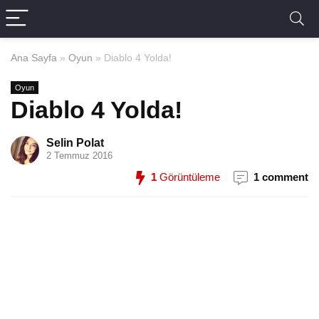
Ana Sayfa
»
Oyun
»
Diablo 4 Yolda!
Oyun
Diablo 4 Yolda!
Selin Polat
2 Temmuz 2016
1
Görüntüleme
1 comment