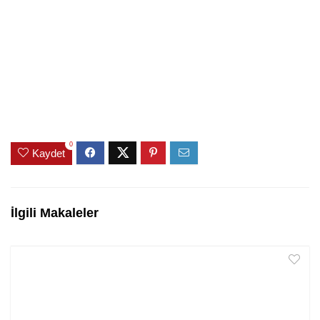
0
Kaydet
İlgili Makaleler