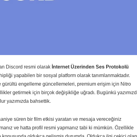
lan Discord resmi olarak
İnternet Üzerinden Ses Protokolü
ipliği yapabilen bir sosyal platform olarak tanımlanmaktadır.
e gürültü engelleme güncellemeleri, premium erişim için Nitro
likler getirmek için birçok değişikliğe uğradı. Bugünkü yazımız
olur yazımızda bahsettik.
saniye süren bir film etkisi yaratan ve mesaja vereceğiniz
şmanız ve hatta profil resmi yapmanız tabi ki mümkün. Özellikle
nma konusunda oldukça gelişmiş durumda. Oldukça ilgi çekici olan