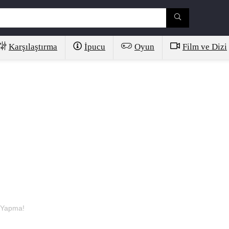
Karşılaştırma
İpucu
Oyun
Film ve Dizi
P Yapma!