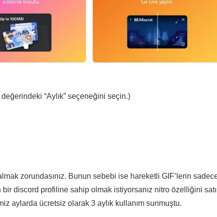
değerindeki “Aylık” seçeneğini seçin.)
 almak zorundasınız. Bunun sebebi ise hareketli GIF’lerin sadec
ir discord profiline sahip olmak istiyorsanız nitro özelliğini sat
miz aylarda ücretsiz olarak 3 aylık kullanım sunmuştu.