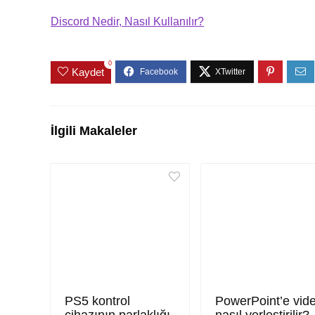
Discord Nedir, Nasıl Kullanılır?
0
Kaydet
İlgili Makaleler
PS5 kontrol
PowerPoint’e vid
cihazının parlaklığı
nasıl yerleştirilir?