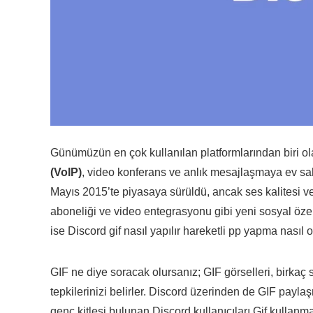
Günümüzün en çok kullanılan platformlarından biri o
(VoIP)
, video konferans ve anlık mesajlaşmaya ev sah
Mayıs 2015’te piyasaya sürüldü, ancak ses kalitesi v
aboneliği ve video entegrasyonu gibi yeni sosyal özel
ise Discord gif nasıl yapılır hareketli pp yapma nasıl 
GIF ne diye soracak olursanız; GIF görselleri, birkaç 
tepkilerinizi belirler. Discord üzerinden de GIF payla
genç kitlesi bulunan Discord kullanıcıları Gif kulla