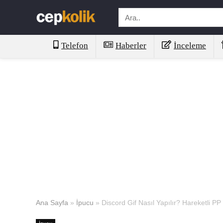
Telefon
Haberler
İnceleme
Ana Sayfa
»
İpucu
»
Discord Gif Nasıl Yapılır? Hareketli P