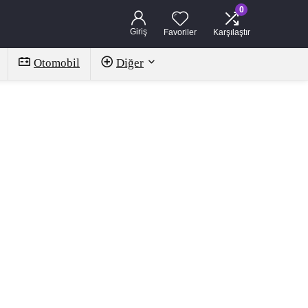
0
Giriş
Favoriler
Karşılaştır
Otomobil
Diğer