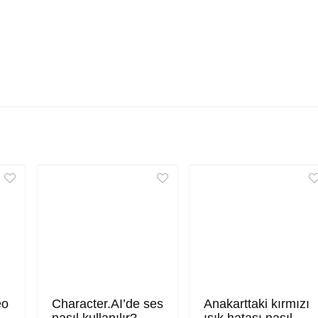
eo
Character.AI’de ses
Anakarttaki kırmızı
nasıl kullanılır?
ışık hatası nasıl