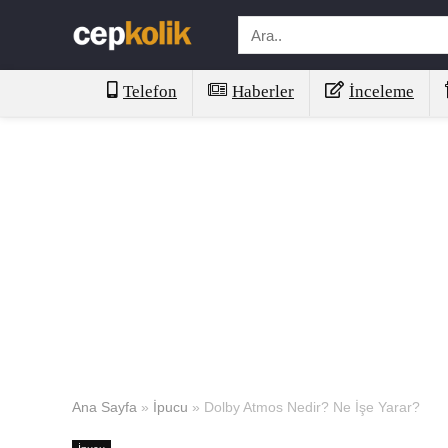
Telefon
Haberler
İnceleme
Ana Sayfa
»
İpucu
»
Dolby Atmos Nedir? Ne İşe Yarar?