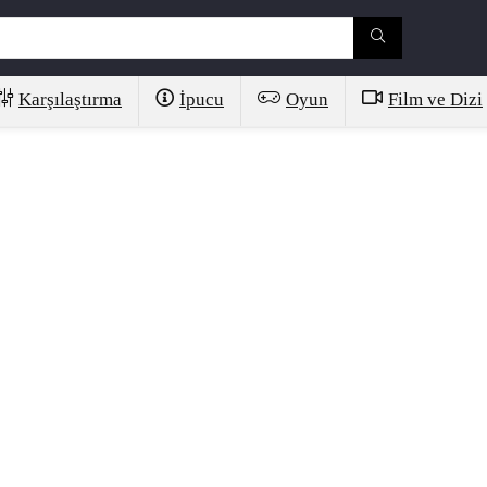
Karşılaştırma
İpucu
Oyun
Film ve Dizi