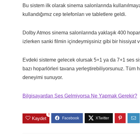
Bu sistem ilk olarak sinema salonlarında kullanılmay
kullandığımız cep telefonları ve tabletlere geldi.
Dolby Atmos sinema salonlarında yaklaşık 400 hoparlö
izlerken sanki filmin içindeymişsiniz gibi bir hissiyat ve
Evdeki sisteme gelecek olursak 5+1 ya da 7+1 ses s
bazı hoparlörleri tavana yerleştirebiliyorsunuz. Tüm 
deneyimi sunuyor.
Bilgisayardan Ses Gelmiyorsa Ne Yapmak Gerekir?
0
Kaydet