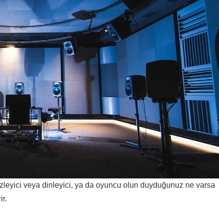
zleyici veya dinleyici, ya da oyuncu olun duyduğunuz ne varsa
ir.