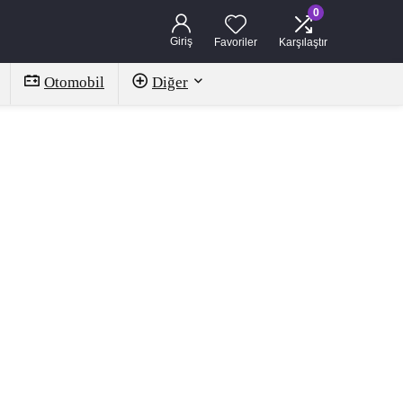
0
Giriş
Favoriler
Karşılaştır
Otomobil
Diğer