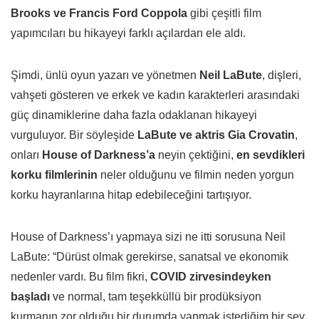
Brooks ve Francis Ford Coppola
gibi çeşitli film
yapımcıları bu hikayeyi farklı açılardan ele aldı.
Şimdi, ünlü oyun yazarı ve yönetmen
Neil LaBute
, dişleri,
vahşeti gösteren ve erkek ve kadın karakterleri arasındaki
güç dinamiklerine daha fazla odaklanan hikayeyi
vurguluyor. Bir söyleşide
LaBute ve aktris Gia Crovatin
,
onları
House of Darkness’a
neyin çektiğini,
en sevdikleri
korku filmlerinin
neler olduğunu ve filmin neden yorgun
korku hayranlarına hitap edebileceğini tartışıyor.
House of Darkness’ı yapmaya sizi ne itti sorusuna Neil
LaBute: “Dürüst olmak gerekirse, sanatsal ve ekonomik
nedenler vardı. Bu film fikri,
COVID zirvesindeyken
başladı
ve normal, tam teşekküllü bir prodüksiyon
kurmanın zor olduğu bir durumda yapmak istediğim bir şey