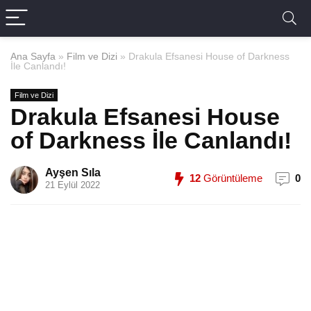
Ana Sayfa
»
Film ve Dizi
»
Drakula Efsanesi House of Darkness
İle Canlandı!
Film ve Dizi
Drakula Efsanesi House
of Darkness İle Canlandı!
Ayşen Sıla
12
Görüntüleme
0
21 Eylül 2022