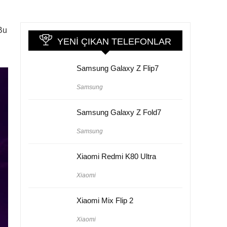
Bu
YENI ÇIKAN TELEFONLAR
Samsung Galaxy Z Flip7
Samsung
Samsung Galaxy Z Fold7
Samsung
Xiaomi Redmi K80 Ultra
Xiaomi
Xiaomi Mix Flip 2
Xiaomi