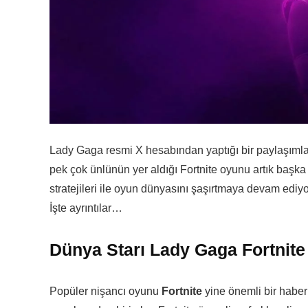
Lady Gaga resmi X hesabından yaptığı bir paylaşımla Fo
pek çok ünlünün yer aldığı Fortnite oyunu artık baş
stratejileri ile oyun dünyasını şaşırtmaya devam ediy
İşte ayrıntılar…
Dünya Starı Lady Gaga Fortnite 
Popüler nişancı oyunu
Fortnite
yine önemli bir haber