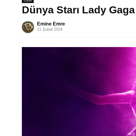
Oyun
Dünya Starı Lady Gaga F
Emine Emre
21 Şubat 2024