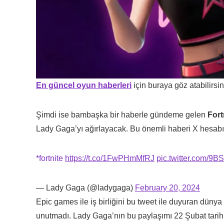
En güncel oyun haberleri
için buraya göz atabilirsin
Şimdi ise bambaşka bir haberle gündeme gelen
Fort
Lady Gaga’yı ağırlayacak. Bu önemli haberi X hesabı
*fortnite
https://t.co/1FwPHmMfRJ
pic.twitter.com/9
— Lady Gaga (@ladygaga)
February 20, 2024
Epic games ile iş birliğini bu tweet ile duyuran dünya y
unutmadı. Lady Gaga’nın bu paylaşımı 22 Şubat tarihin