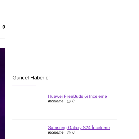
0
Güncel Haberler
Huawei FreeBuds 6i İnceleme
İnceleme
0
Samsung Galaxy S24 İnceleme
İnceleme
0