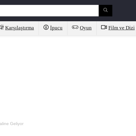
Karşılaştırma
İpucu
Oyun
Film ve Dizi
aline Geliyor