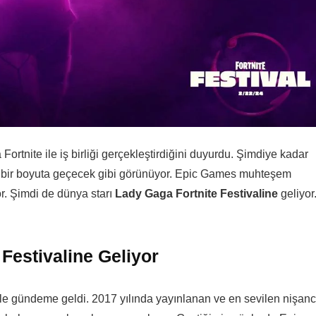
rtnite ile iş birliği gerçekleştirdiğini duyurdu. Şimdiye kadar
ka bir boyuta geçecek gibi görünüyor. Epic Games muhteşem
or. Şimdi de dünya starı
Lady Gaga Fortnite Festivaline
geliyor
Festivaline Geliyor
le gündeme geldi. 2017 yılında yayınlanan ve en sevilen nişanc