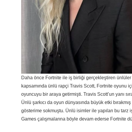
Daha önce Fortnite ile iş birliği gerçekleştiren ünlüle
kapsamında ünlü rapçi Travis Scott, Fortnite oyunu iç
oyuncuyu bir araya getirmişti. Travis Scott’un yanı sır
Ünlü şarkıcı da oyun dünyasında büyük etki bırakmış v
gösterime sokmuştu. Ünlü isimler ile yapılan bu tarz iş
Games çalışmalarına böyle devam ederse Fortnite dün