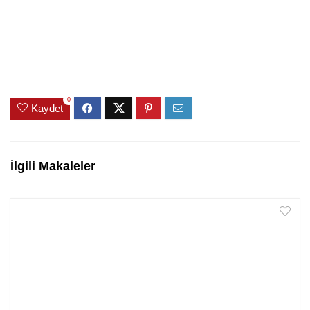
0
Kaydet
İlgili Makaleler