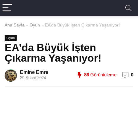
Ana Sayfa
»
Oyun
»
EA’da Büyük İşten Çıkarma Yaşanıyor!
Oyun
EA’da Büyük İşten
Çıkarma Yaşanıyor!
Emine Emre
86
Görüntüleme
0
29 Şubat 2024