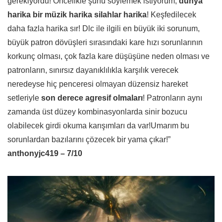
gerekiyordu! Öncelikle şunu söylemek istiyorum,
dünya
harika bir müzik harika silahlar harika
! Keşfedilecek
daha fazla harika sır! Dlc ile ilgili en büyük iki sorunum,
büyük patron dövüşleri sırasındaki kare hızı sorunlarının
korkunç olması, çok fazla kare düşüşüne neden olması ve
patronların, sınırsız dayanıklılıkla karşılık verecek
neredeyse hiç penceresi olmayan düzensiz hareket
setleriyle
son derece agresif olmaları
! Patronların aynı
zamanda üst düzey kombinasyonlarda sinir bozucu
olabilecek girdi okuma karışımları da var!Umarım bu
sorunlardan bazılarını çözecek bir yama çıkar!”
anthonyjc419 – 7/10