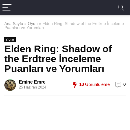
Ana Sayfa
»
Oyun
»
Elden Ring: Shadow of the Erdtree İnceleme
Puanları ve Yorumları
Oyun
Elden Ring: Shadow of
the Erdtree İnceleme
Puanları ve Yorumları
Emine Emre
10
Görüntüleme
0
25 Haziran 2024