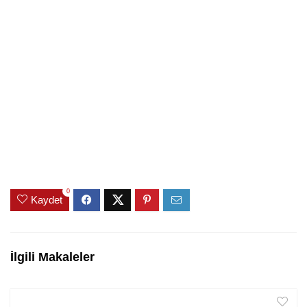
0
Kaydet
İlgili Makaleler