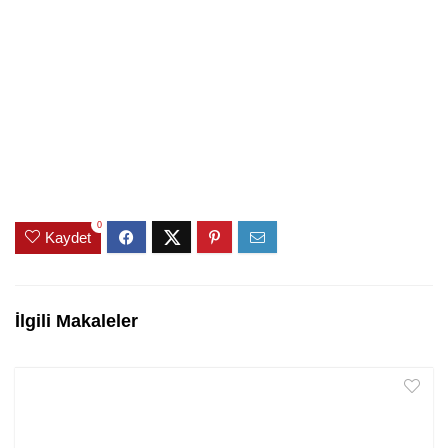
0
Kaydet
İlgili Makaleler