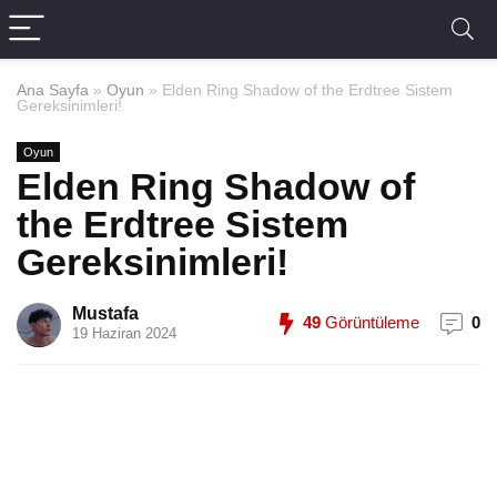
Ana Sayfa
»
Oyun
»
Elden Ring Shadow of the Erdtree Sistem
Gereksinimleri!
Oyun
Elden Ring Shadow of
the Erdtree Sistem
Gereksinimleri!
Mustafa
49
Görüntüleme
0
19 Haziran 2024