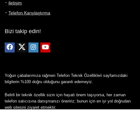
iletişim
Telefon Karşılaştırma
Bizi takip edin!
Yoğun çabalarımıza rağmen Telefon Teknik Özellikleri sayfamızdaki
bilgilerin %100 doğru olduğunu garanti edemeyiz.
Belirli bir teknik özellik sizin için hayati önem taşıyorsa, her zaman
telefon satıcısına danışmanızı öneririz; bunun için en iyi yol doğrudan
web sitesini ziyaret etmektir.
Mevcut telefona ait herhangi bir bilginin yanlış veya eksik olduğunu
düşünüyorsanız lütfen bizimle
buradan
iletişime geçin.