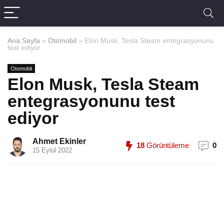
Ana Sayfa
»
Otomobil
»
Elon Musk, Tesla Steam entegrasyonunu
test ediyor
Otomobil
Elon Musk, Tesla Steam
entegrasyonunu test
ediyor
Ahmet Ekinler
18
Görüntüleme
0
15 Eylül 2022