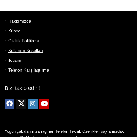
Hakkımızda
Künye
Gizlilik Politikası
Kullanım Koşulları
iletişim
Telefon Karşılaştırma
Bizi takip edin!
Yoğun çabalarımıza rağmen Telefon Teknik Özellikleri sayfamızdaki