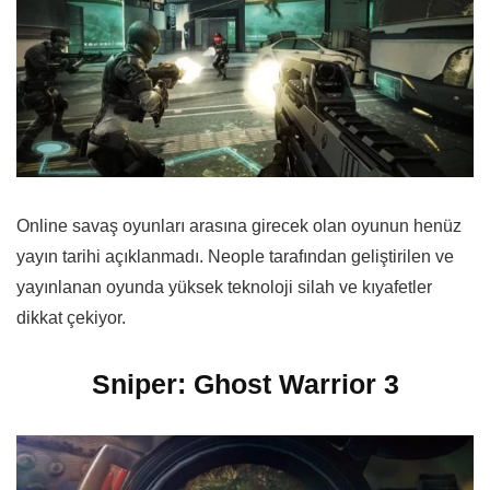
Online savaş oyunları arasına girecek olan oyunun henüz
yayın tarihi açıklanmadı. Neople tarafından geliştirilen ve
yayınlanan oyunda yüksek teknoloji silah ve kıyafetler
dikkat çekiyor.
Sniper: Ghost Warrior 3