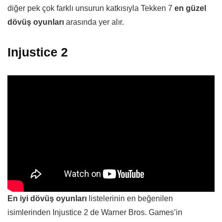
diğer pek çok farklı unsurun katkısıyla Tekken 7
en güzel
dövüş oyunları
arasında yer alır.
Injustice 2
En iyi dövüş oyunları
listelerinin en beğenilen
isimlerinden Injustice 2 de Warner Bros. Games’in