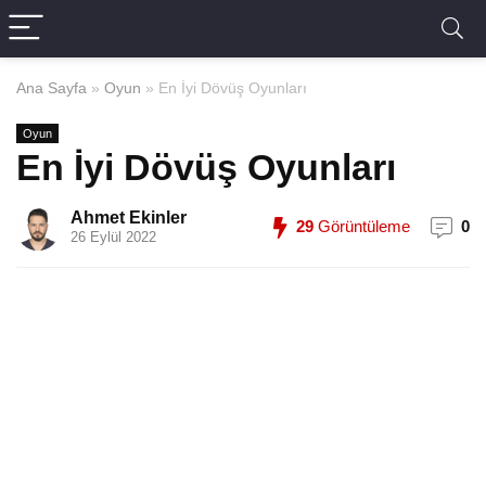
Ana Sayfa
»
Oyun
»
En İyi Dövüş Oyunları
Oyun
En İyi Dövüş Oyunları
Ahmet Ekinler
29
Görüntüleme
0
26 Eylül 2022