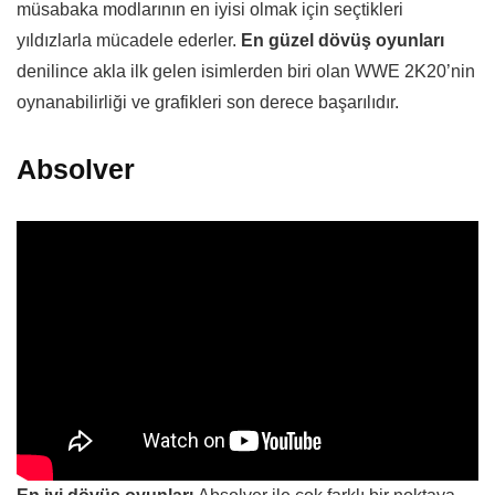
müsabaka modlarının en iyisi olmak için seçtikleri
yıldızlarla mücadele ederler.
En güzel dövüş oyunları
denilince akla ilk gelen isimlerden biri olan WWE 2K20’nin
oynanabilirliği ve grafikleri son derece başarılıdır.
Absolver