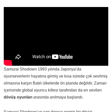
Samurai Shodown 1993 yılında Japonya’da
oyunseverlerin hayatına girmiş ve kısa sürede çok sevilmiş
olmasına karşın Batılı ülkelerde ön planda değildir. Zaman
içerisinde global oyuncu kitlesi tarafından da en sevilen
dövüş oyunları
arasında anılmaya başlandı.
Samurai Shodown’un son derece gergin bir dövüş