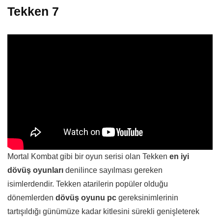
Tekken 7
Mortal Kombat gibi bir oyun serisi olan Tekken
en iyi
dövüş oyunları
denilince sayılması gereken
isimlerdendir. Tekken atarilerin popüler olduğu
dönemlerden
dövüş oyunu pc
gereksinimlerinin
tartışıldığı günümüze kadar kitlesini sürekli genişleterek