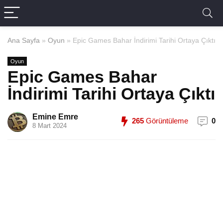
Ana Sayfa
»
Oyun
»
Epic Games Bahar İndirimi Tarihi Ortaya Çıktı
Oyun
Epic Games Bahar
İndirimi Tarihi Ortaya Çıktı
Emine Emre
265
Görüntüleme
0
8 Mart 2024