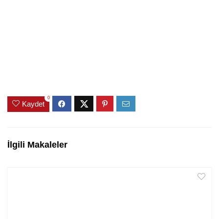
0
Kaydet
İlgili Makaleler