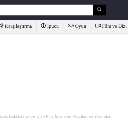
Karşılaştırma
İpucu
Oyun
Film ve Dizi
oki Doki Literature Club Plus İnceleme Puanları ve Yorumları