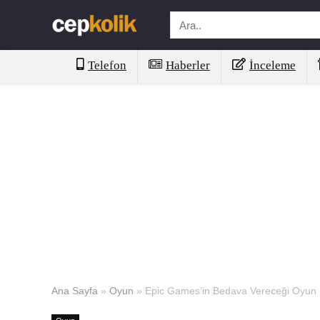
Telefon
Haberler
İnceleme
Ana Sayfa
»
Oyun
»
Epic Games’in Bedava Vereceği Oyun D