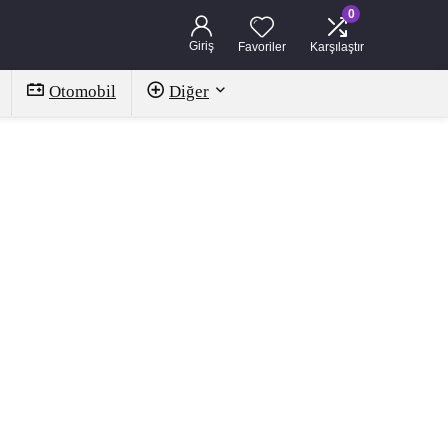
0
Giriş
Favoriler
Karşılaştır
Otomobil
Diğer