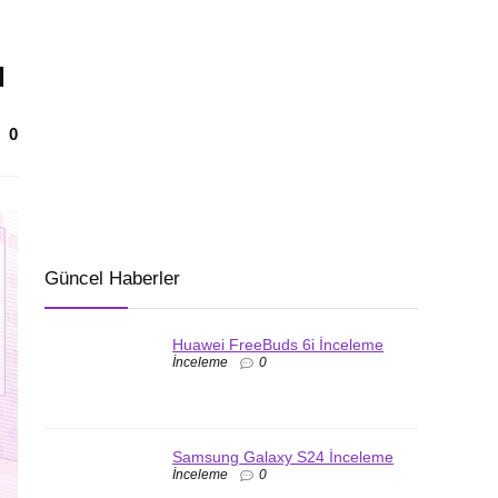
ı
0
Güncel Haberler
Huawei FreeBuds 6i İnceleme
İnceleme
0
Samsung Galaxy S24 İnceleme
İnceleme
0