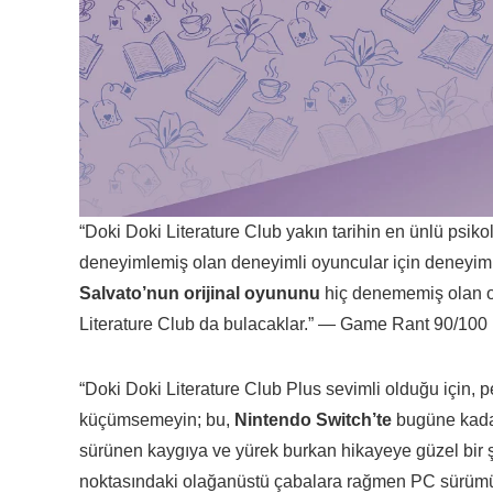
“Doki Doki Literature Club yakın tarihin en ünlü psiko
deneyimlemiş olan deneyimli oyuncular için deneyimi
Salvato’nun orijinal oyununu
hiç denememiş olan oy
Literature Club da bulacaklar.” — Game Rant 90/100
“Doki Doki Literature Club Plus sevimli olduğu için, 
küçümsemeyin; bu,
Nintendo Switch’te
bugüne kadark
sürünen kaygıya ve yürek burkan hikayeye güzel bir 
noktasındaki olağanüstü çabalara rağmen PC sürümün