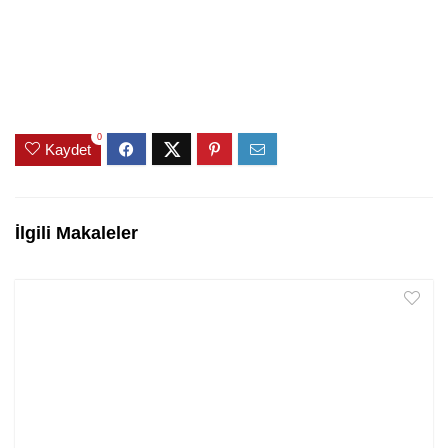
0
Kaydet
İlgili Makaleler