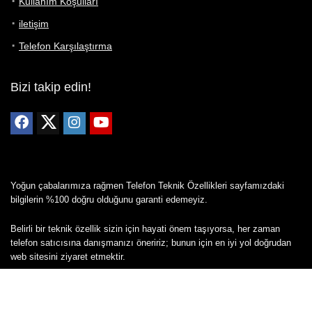
Kullanım Koşulları
iletişim
Telefon Karşılaştırma
Bizi takip edin!
Yoğun çabalarımıza rağmen Telefon Teknik Özellikleri sayfamızdaki
bilgilerin %100 doğru olduğunu garanti edemeyiz.
Belirli bir teknik özellik sizin için hayati önem taşıyorsa, her zaman
telefon satıcısına danışmanızı öneririz; bunun için en iyi yol doğrudan
web sitesini ziyaret etmektir.
Mevcut telefona ait herhangi bir bilginin yanlış veya eksik olduğunu
düşünüyorsanız lütfen bizimle
buradan
iletişime geçin.