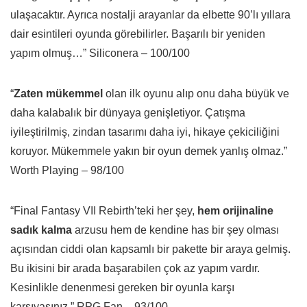
ulaşacaktır. Ayrıca nostalji arayanlar da elbette 90’lı yıllara
dair esintileri oyunda görebilirler. Başarılı bir yeniden
yapım olmuş…” Siliconera – 100/100
“
Zaten mükemmel
olan ilk oyunu alıp onu daha büyük ve
daha kalabalık bir dünyaya genişletiyor. Çatışma
iyileştirilmiş, zindan tasarımı daha iyi, hikaye çekiciliğini
koruyor. Mükemmele yakın bir oyun demek yanlış olmaz.”
Worth Playing – 98/100
“Final Fantasy VII Rebirth’teki her şey,
hem orijinaline
sadık kalma
arzusu hem de kendine has bir şey olması
açısından ciddi olan kapsamlı bir pakette bir araya gelmiş.
Bu ikisini bir arada başarabilen çok az yapım vardır.
Kesinlikle denenmesi gereken bir oyunla karşı
karşıyasınız.” RPG Fan – 93/100