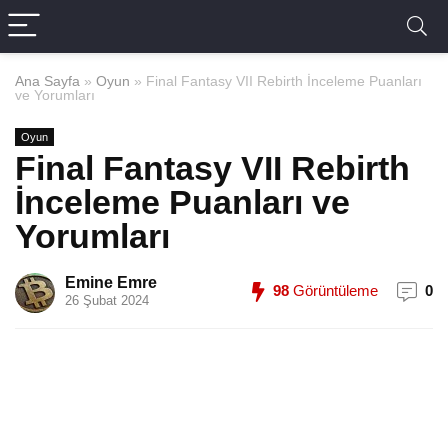
Ana Sayfa
»
Oyun
»
Final Fantasy VII Rebirth İnceleme Puanları
ve Yorumları
Oyun
Final Fantasy VII Rebirth
İnceleme Puanları ve
Yorumları
Emine Emre
98
Görüntüleme
0
26 Şubat 2024