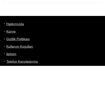
Hakkımızda
Künye
Gizlilik Politikası
Kullanım Koşulları
iletişim
Telefon Karşılaştırma
Bizi takip edin!