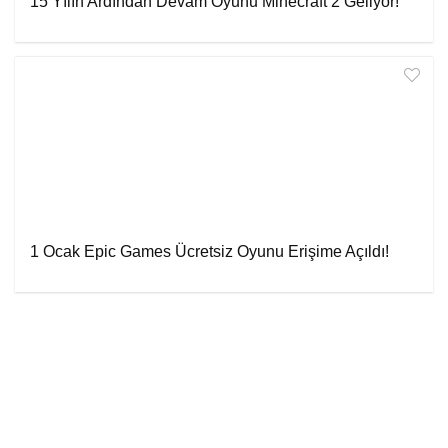
15 Yılın Ardından Devam Oyunu Minecraft 2 Geliyor!
1 Ocak Epic Games Ücretsiz Oyunu Erişime Açıldı!