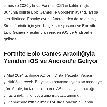
olmuş ve 2020 yılında Fortnite iOS’tan kaldırılmıştı.
Bununla birlikte Epic Games ile Google’ın avantajları da
ters düşünce, Fortnite oyunu Android’den de kaldırılmıştı.
Şimdi Fortnite için yeni bir gelişme yaşandı ve
Fortnite
Epic Games aracılığıyla yeniden iOS ve Android’e
geliyor
.
Fortnite Epic Games Aracılığıyla
Yeniden iOS ve Android’e Geliyor
7 Mart 2024 tarihinde AB yeni Dijital Pazarlar Yasası
yürürlüğe girecek. Bu yasa kapsamında yer alan maddeye
göre Apple, bu tarihten itibaren AB’de satışa sunacağı
cihazlarında farklı uygulama mağazalarının da
yüklenmesine
izin vermek zorunda
olacak. Şu anda