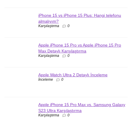
iPhone 15 vs iPhone 15 Plus: Hangi telefonu
almalıyım?
Karşılaştırma
0
Apple iPhone 15 Pro vs Apple iPhone 15 Pro
Max Detaylı Karşılaştırma
Karşılaştırma
0
Apple Watch Ultra 2 Detaylı İnceleme
İnceleme
0
Apple iPhone 15 Pro Max vs. Samsung Galaxy
S23 Ultra Karşılaştırma
Karşılaştırma
0