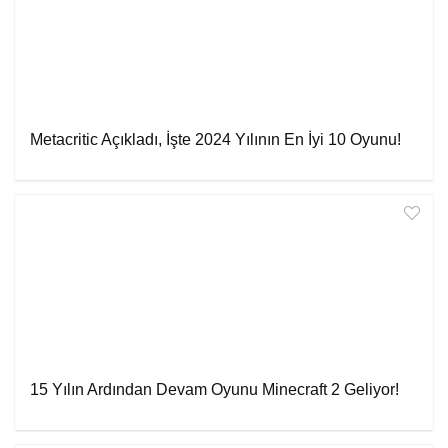
Metacritic Açıkladı, İşte 2024 Yılının En İyi 10 Oyunu!
15 Yılın Ardından Devam Oyunu Minecraft 2 Geliyor!