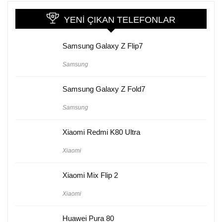
YENI ÇIKAN TELEFONLAR
Samsung Galaxy Z Flip7
Samsung
Samsung Galaxy Z Fold7
Samsung
Xiaomi Redmi K80 Ultra
Xiaomi
Xiaomi Mix Flip 2
Xiaomi
Huawei Pura 80