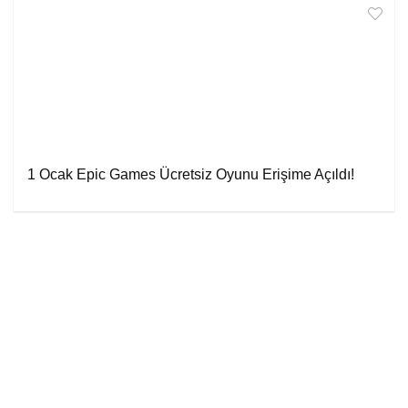
1 Ocak Epic Games Ücretsiz Oyunu Erişime Açıldı!