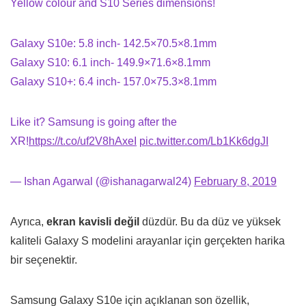
Yellow colour and S10 Series dimensions!
Galaxy S10e: 5.8 inch- 142.5×70.5×8.1mm
Galaxy S10: 6.1 inch- 149.9×71.6×8.1mm
Galaxy S10+: 6.4 inch- 157.0×75.3×8.1mm
Like it? Samsung is going after the
XR!
https://t.co/uf2V8hAxeI
pic.twitter.com/Lb1Kk6dgJI
— Ishan Agarwal (@ishanagarwal24)
February 8, 2019
Ayrıca,
ekran kavisli değil
düzdür. Bu da düz ve yüksek
kaliteli Galaxy S modelini arayanlar için gerçekten harika
bir seçenektir.
Samsung Galaxy S10e için açıklanan son özellik,