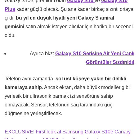
Galaxy S10e, premium olan
Galaxy S10
ve
Galaxy S10
Plus
kadar güçlü olacak. Şu ana kadar birkaç sızıntı ortaya
çıktı,
bu yıl en düşük fiyatlı yeni Galaxy S amiral
gemisi
ni satın almak isteyen alıcılar için harika bir seçenel
oldu.
Ayrıca bkz:
Galaxy S10 Serisine Ait Yeni Canlı
Görüntüler Sızdırıldı!
Telefon aynı zamanda,
sol üst köşeye yakın bir delikli
kameraya sahip
. Ancak ekran, daha büyük modeller gibi
yerleşik bir ultrasonik parmak izi sensörüne sahip
olmayacak. Sensör, telefonun sağ tarafındaki güç
düğmesine yerleştirilecek.
EXCLUSIVE! First look at Samsung Galaxy S10e Canary