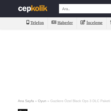
Telefon
Haberler
İnceleme
Ana Sayfa
»
Oyun
»
Gazilere Özel Black Ops 3 DLC Paketi