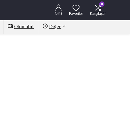
0
Giriş
Favoriler
Karşılaştır
Otomobil
Diğer