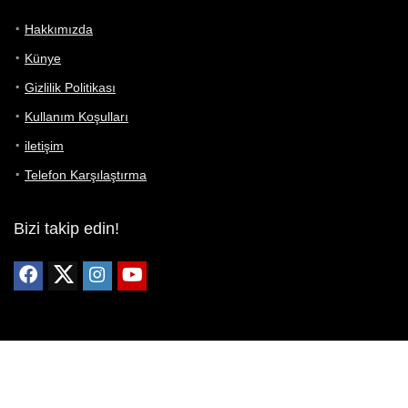
Hakkımızda
Künye
Gizlilik Politikası
Kullanım Koşulları
iletişim
Telefon Karşılaştırma
Bizi takip edin!
Yoğun çabalarımıza rağmen Telefon Teknik Özellikleri sayfamızdaki
bilgilerin %100 doğru olduğunu garanti edemeyiz.